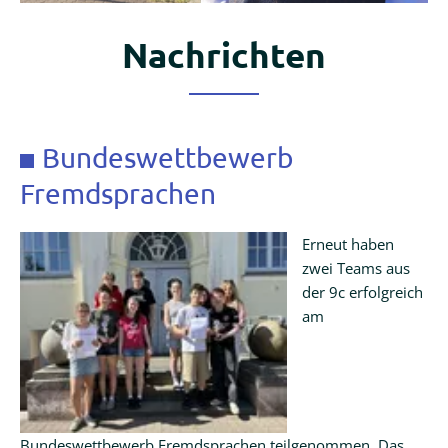
Schülerzeitung
Nachrichten
Erasmus+
Service
Bundeswettbewerb
Fremdsprachen
Krankmeldung
Erneut haben
zwei Teams aus
Termine
der 9c erfolgreich
Ferienkalender
am
Downloads
Webuntis
Bundeswettbewerb Fremdsprachen teilgenommen. Das