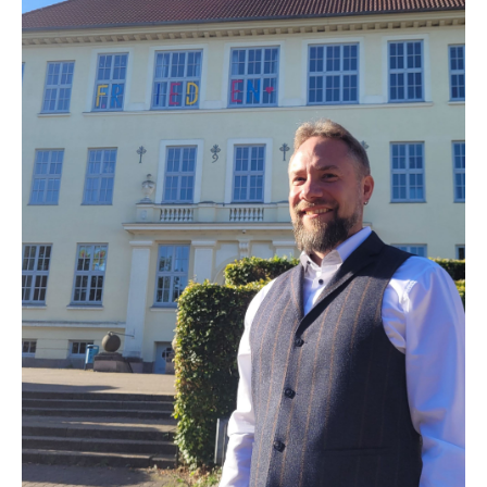
Klausurtermine
Schulinterne
Fachcurricula
Schulleben
OGS
Essensbestellung
online
AGs
Nachhilfebörse