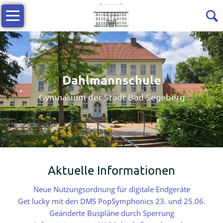
Navigation
Strukturen
überspringen
Profilierung
Dahlmannschule
Übersicht
Gymnasium der Stadt Bad Segeberg
Musikzweig
Forscherzweig
Aktuelle Informationen
Anmeldung
Neue Nutzungsordnung für digitale Endgeräte
Get lucky mit den DMS PopSymphonics 23. und 25.06.
Leitbild
Geänderte Buspläne durch Sperrung