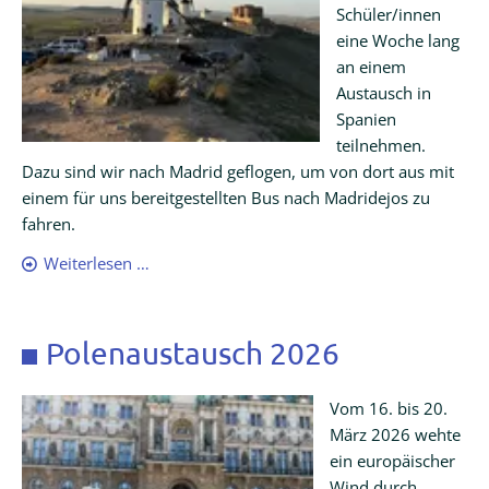
Schüler/innen
eine Woche lang
an einem
Austausch in
Spanien
teilnehmen.
Dazu sind wir nach Madrid geflogen, um von dort aus mit
einem für uns bereitgestellten Bus nach Madridejos zu
fahren.
Eine
Weiterlesen …
Woche
mit
Sommer
Polenaustausch 2026
und
Sonne…
Vom 16. bis 20.
in
März 2026 wehte
Spanien
ein europäischer
Wind durch