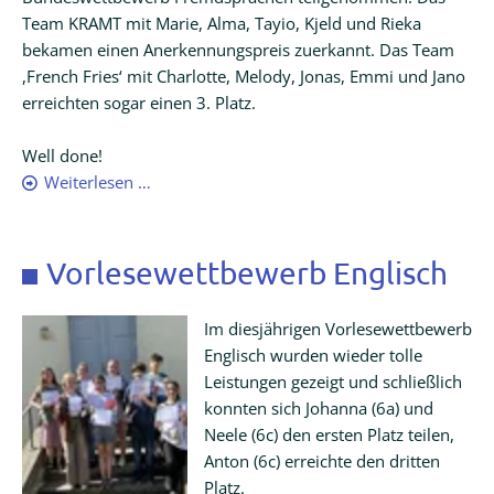
Team KRAMT mit Marie, Alma, Tayio, Kjeld und Rieka
bekamen einen Anerkennungspreis zuerkannt. Das Team
Schließfächer
,French Fries‘ mit Charlotte, Melody, Jonas, Emmi und Jano
erreichten sogar einen 3. Platz.
Fundsachen
Well done!
Bundeswettbewerb
Weiterlesen …
Kontakt
Fremdsprachen
Ausbildung
Vorlesewettbewerb Englisch
SFZ
Im diesjährigen Vorlesewettbewerb
Englisch wurden wieder tolle
Leistungen gezeigt und schließlich
konnten sich Johanna (6a) und
Neele (6c) den ersten Platz teilen,
Anton (6c) erreichte den dritten
Platz.