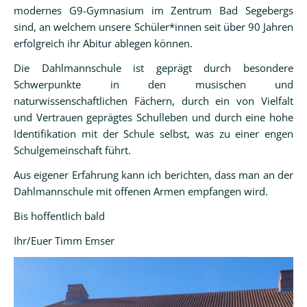
modernes G9-Gymnasium im Zentrum Bad Segebergs
Konfliktlotsen
sind, an welchem unsere Schüler*innen seit über 90 Jahren
erfolgreich ihr Abitur ablegen können.
Schulsanitätsdienst
Die Dahlmannschule ist geprägt durch besondere
Schwerpunkte in den musischen und
naturwissenschaftlichen Fächern, durch ein von Vielfalt
Verein
und Vertrauen geprägtes Schulleben und durch eine hohe
der
Identifikation mit der Schule selbst, was zu einer engen
Freunde
Schulgemeinschaft führt.
und
Förderer
Aus eigener Erfahrung kann ich berichten, dass man an der
Dahlmannschule mit offenen Armen empfangen wird.
Beitrittserklärung
Bis hoffentlich bald
Unterricht
Ihr/Euer Timm Emser
Orientierungsstufe
Mittelstufe
Oberstufe