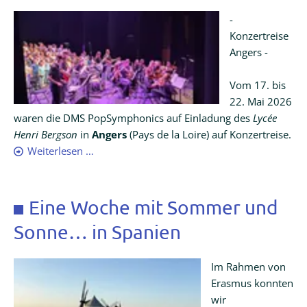
-
Konzertreise
Angers -
Vom 17. bis
22. Mai 2026
waren die DMS PopSymphonics auf Einladung des
Lycée
Henri Bergson
in
Angers
(Pays de la Loire) auf Konzertreise.
DMS-
Weiterlesen …
PopSymphonics
on
tour
Eine Woche mit Sommer und
Sonne… in Spanien
Im Rahmen von
Erasmus konnten
wir