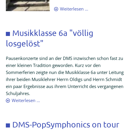
Vorlesewettbewerb
Weiterlesen …
Englisch
Musikklasse 6a "völlig
losgelöst"
Pausenkonzerte sind an der DMS inzwischen schon fast zu
einer kleinen Tradition geworden. Kurz vor den
Sommerferien zeigte nun die Musikklasse 6a unter Leitung
ihrer beiden Musiklehrer Herrn Oldigs und Herrn Schmidt
ein paar Ergebnisse aus ihrem Unterricht des vergangenen
Schuljahres.
Musikklasse
Weiterlesen …
6a
"völlig
losgelöst"
DMS-PopSymphonics on tour