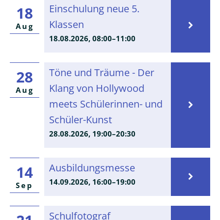
Einschulung
Einschulung neue 5.
18
neue
Klassen
Aug
5.
18.08.2026, 08:00–11:00
Klassen
Töne
Töne und Träume - Der
28
und
Klang von Hollywood
Aug
Träume
meets Schülerinnen- und
-
Der
Schüler-Kunst
Klang
28.08.2026, 19:00–20:30
von
Hollywood
meets
Ausbildungsm
Ausbildungsmesse
14
Schülerinnen-
14.09.2026, 16:00–19:00
Sep
und
Schüler-
Kunst
Schulfotograf
Schulfotograf