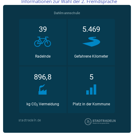
Informationen zur Wahl der 2. Fremdsprache
Schulordnung
und
Verhaltenskodex
Schulprofil
Organigramm
Präventionsprogramme
Kooperationspartner
DMS
Geschichte